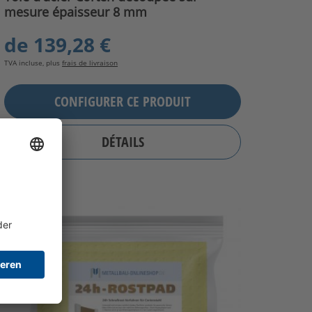
mesure épaisseur 8 mm
de
139,28 €
TVA incluse, plus
frais de livraison
CONFIGURER CE PRODUIT
DÉTAILS