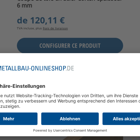
6 mm
de
120,11 €
TVA incluse, plus
frais de livraison
CONFIGURER CE PRODUIT
DÉTAILS
TEMPORAIREMENT INDISPONIBLE