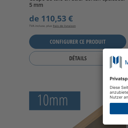
5 mm
de
110,53 €
TVA incluse, plus
frais de livraison
CONFIGURER CE PRODUIT
DÉTAILS