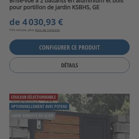
Brise-vue à 2 battants en aluminium et bois
pour portillon de jardin KSBHS, GE
de
4 030,93 €
TVA incluse, plus
frais de livraison
CONFIGURER CE PRODUIT
DÉTAILS
COULEUR SÉLECTIONNABLE
OPTIONNELLEMENT AVEC POTEAU
CADRE ROBUSTE EN ACIER