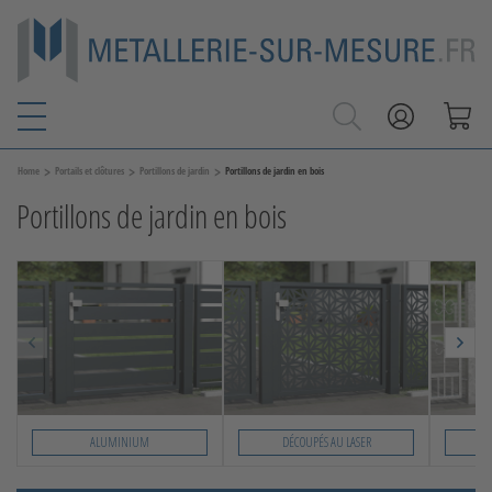
>
>
>
Home
Portails et clôtures
Portillons de jardin
Portillons de jardin en bois
Portillons de jardin en bois
ALUMINIUM
DÉCOUPÉS AU LASER
Slide 1 von 7