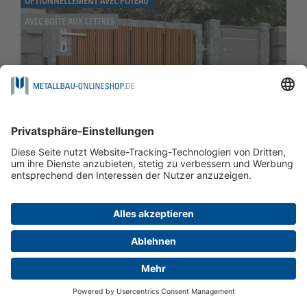
OPTIONNELLEMENT AVEC POTEAU
AVEC BOÎTE AUX LETTRES
Portillon de jardin en acier galvanisé 1 battant
HFS, GE, BK
de
3 511,33 €