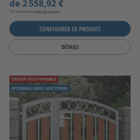
de
2 558,92 €
TVA incluse, plus
frais de livraison
CONFIGURER CE PRODUIT
DÉTAILS
COULEUR SÉLECTIONNABLE
OPTIONNELLEMENT AVEC POTEAU