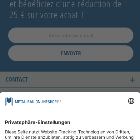
et bénéficiez d’une réduction de
25 € sur votre achat !
ENVOYER
CONTACT
LES PAYS OÙ NOUS LIVRONS
ACHAT SÉCURISÉ
FOLGEN SIE UNS AUF