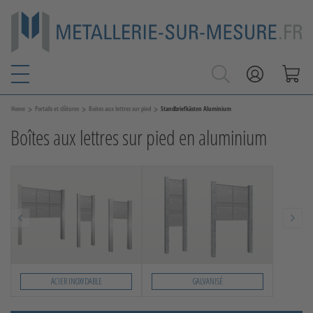
>
>
>
Home
Portails et clôtures
Boites aux lettres sur pied
Standbriefkästen Aluminium
Boîtes aux lettres sur pied en aluminium
ACIER INOXYDABLE
GALVANISÉ
Slide 1 von 2