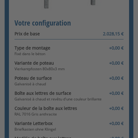
Le configurateur est chargé.
Boîte aux lettres avec retrait
Votre configuration
frontal sans sonnette petite
[+79,34 €]
Prix de base
2.028,15 €
Type de montage
+0,00 €
Fixé dans le béton
Variante de poteau
+0,00 €
Vierkantpfosten 80x80x3 mm
Boîte aux lettres avec retrait
Poteau de surface
+0,00 €
par l'arrière sans cloche
petite
Galvanisé à chaud
[+79,34 €]
Boîte aux lettres de surface
+0,00 €
Galvanisé à chaud et revêtu d'une couleur brillante
Couleur de la boîte aux lettres
+0,00 €
RAL 7016 Gris anthracite
Variante Letterbox
+0,00 €
Briefkasten ohne Klingel