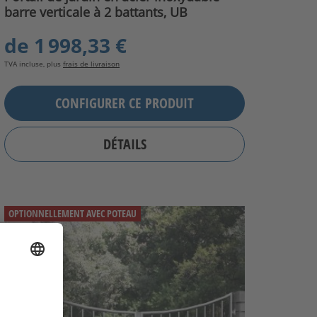
barre verticale à 2 battants, UB
de
1 998,33 €
TVA incluse, plus
frais de livraison
CONFIGURER CE PRODUIT
DÉTAILS
OPTIONNELLEMENT AVEC POTEAU