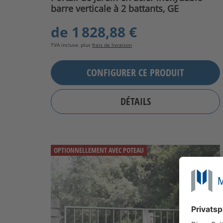
barre verticale à 2 battants, GE
de
1 828,88 €
TVA incluse, plus
frais de livraison
CONFIGURER CE PRODUIT
DÉTAILS
OPTIONNELLEMENT AVEC POTEAU