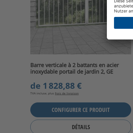
Barre verticale à 2 battants en acier
inoxydable portail de jardin 2, GE
de
1 828,88 €
TVA incluse, plus
frais de livraison
CONFIGURER CE PRODUIT
DÉTAILS