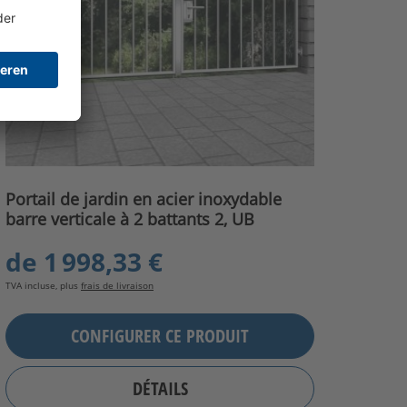
Portail de jardin en acier inoxydable
barre verticale à 2 battants 2, UB
de
1 998,33 €
TVA incluse, plus
frais de livraison
CONFIGURER CE PRODUIT
DÉTAILS