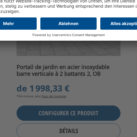
Portail de jardin en acier inoxydable
barre verticale à 2 battants 2, OB
de
1 998,33 €
TVA incluse, plus
frais de livraison
CONFIGURER CE PRODUIT
DÉTAILS