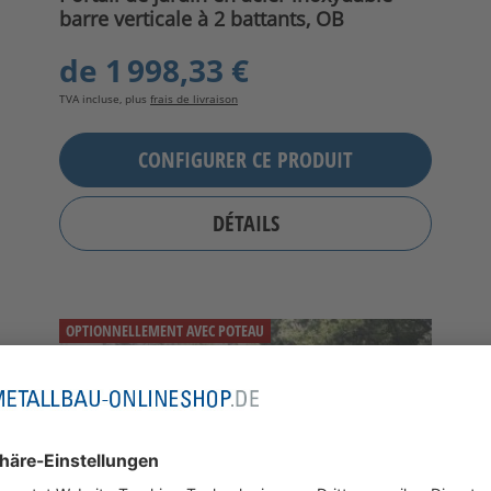
barre verticale à 2 battants, OB
de
1 998,33 €
TVA incluse, plus
frais de livraison
CONFIGURER CE PRODUIT
DÉTAILS
OPTIONNELLEMENT AVEC POTEAU