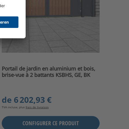
Portail de jardin en aluminium et bois,
brise-vue à 2 battants KSBHS, GE, BK
de
6 202,93 €
TVA incluse, plus
frais de livraison
CONFIGURER CE PRODUIT