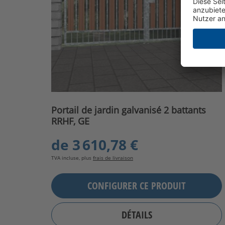
Portail de jardin galvanisé 2 battants
RRHF, GE
de
3 610,78 €
TVA incluse, plus
frais de livraison
CONFIGURER CE PRODUIT
DÉTAILS