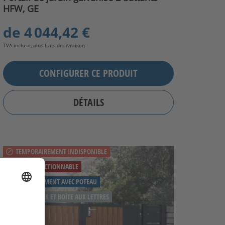
HFW, GE
de
4 044,42 €
TVA incluse, plus
frais de livraison
CONFIGURER CE PRODUIT
DÉTAILS
TEMPORAIREMENT INDISPONIBLE
COULEUR SÉLECTIONNABLE
OPTIONNELLEMENT AVEC POTEAU
CADRE EN ACIER ET BOÎTE AUX LETTRES