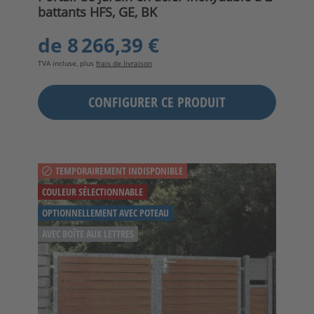
battants HFS, GE, BK
de
8 266,39 €
TVA incluse, plus
frais de livraison
CONFIGURER CE PRODUIT
TEMPORAIREMENT INDISPONIBLE
COULEUR SÉLECTIONNABLE
OPTIONNELLEMENT AVEC POTEAU
AVEC BOÎTE AUX LETTRES