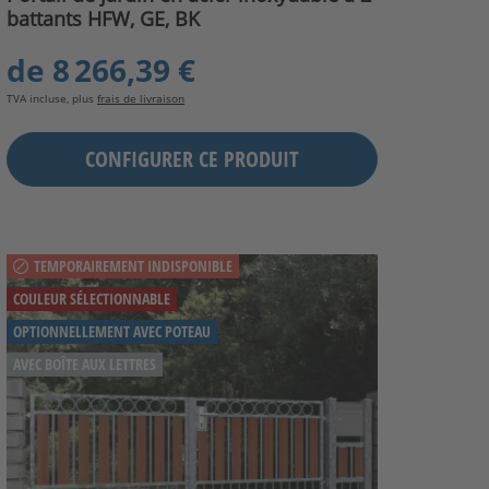
battants HFW, GE, BK
de
8 266,39 €
TVA incluse, plus
frais de livraison
CONFIGURER CE PRODUIT
TEMPORAIREMENT INDISPONIBLE
COULEUR SÉLECTIONNABLE
OPTIONNELLEMENT AVEC POTEAU
AVEC BOÎTE AUX LETTRES