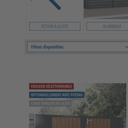
RETOUR À LA LISTE
ALUMINIUM
Slide 1 von 8
Filtres disponibles
COULEUR SÉLECTIONNABLE
OPTIONNELLEMENT AVEC POTEAU
CADRE ROBUSTE EN ACIER