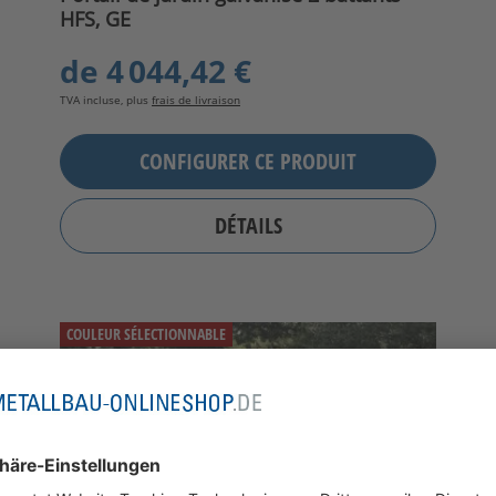
HFS, GE
de
4 044,42 €
TVA incluse, plus
frais de livraison
CONFIGURER CE PRODUIT
DÉTAILS
COULEUR SÉLECTIONNABLE
OPTIONNELLEMENT AVEC POTEAU