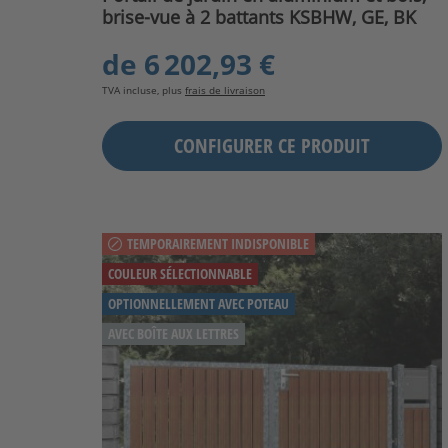
brise-vue à 2 battants KSBHW, GE, BK
de
6 202,93 €
TVA incluse, plus
frais de livraison
CONFIGURER CE PRODUIT
TEMPORAIREMENT INDISPONIBLE
COULEUR SÉLECTIONNABLE
OPTIONNELLEMENT AVEC POTEAU
AVEC BOÎTE AUX LETTRES