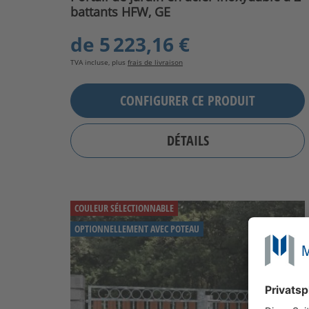
battants HFW, GE
de
5 223,16 €
TVA incluse, plus
frais de livraison
CONFIGURER CE PRODUIT
DÉTAILS
COULEUR SÉLECTIONNABLE
OPTIONNELLEMENT AVEC POTEAU