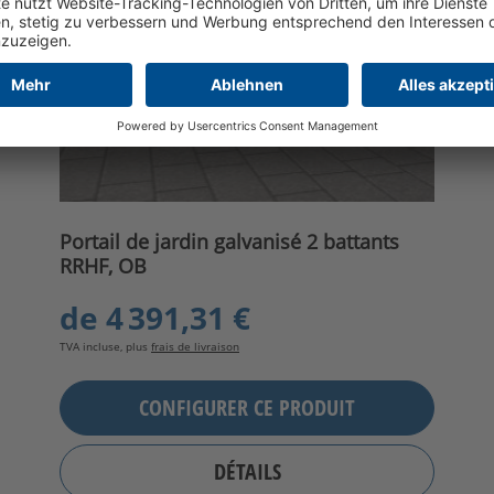
Portail de jardin galvanisé 2 battants
RRHF, OB
de
4 391,31 €
TVA incluse, plus
frais de livraison
CONFIGURER CE PRODUIT
DÉTAILS