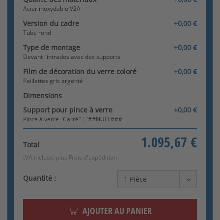
Acier inoxydable V2A
Version du cadre
+0,00 €
Tube rond
Paillettes vert menthe
Type de montage
+0,00 €
Devant l’intrados avec des supports
Film de décoration du verre coloré
+0,00 €
Paillettes gris argenté
Dimensions
Support pour pince à verre
+0,00 €
Pince à verre "Carré" ; "##NULL###
Paillettes bleu clair
1.095,67 €
Total
tVA incluse, plus
Frais d'expédition
Quantité :
AJOUTER AU PANIER