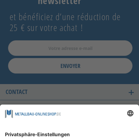
newsletter
et bénéficiez d’une réduction de
25 € sur votre achat !
Or Grossièrement gravé
ENVOYER
CONTACT
LES PAYS OÙ NOUS LIVRONS
ACHAT SÉCURISÉ