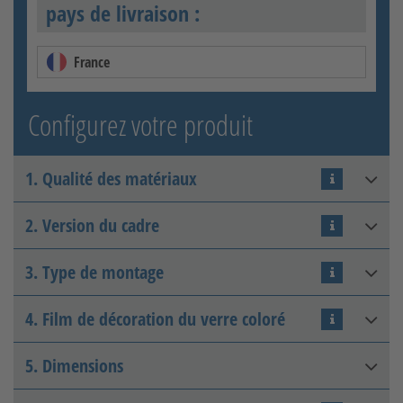
pays de livraison :
France
Configurez votre produit
1. Qualité des matériaux
2. Version du cadre
Acier inoxydable V2A
3. Type de montage
Tube rond
4. Film de décoration du verre coloré
Devant l’intrados avec des
supports
5. Dimensions
Paillettes gris argenté
Acier inoxydable V4A