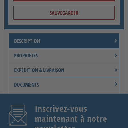
Gris argenté Gravure fine
SAUVEGARDER
DESCRIPTION
Gravure fine en or
PROPRIÉTÉS
EXPÉDITION & LIVRAISON
DOCUMENTS
Inscrivez-vous
Gris argenté Gravure
grossière
maintenant à notre