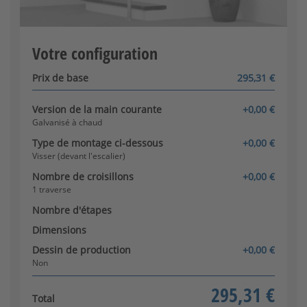
3 croisillons
Plage admissible : 500 - 2000
Le configurateur est chargé.
[+152,32 €]
Votre configuration
Prix de base
295,31 €
Version de la main courante
+0,00 €
Mise en place dans le béton
Galvanisé à chaud
(devant l'escalier)
[+24,53 €]
Type de montage ci-dessous
+0,00 €
Visser (devant l'escalier)
Nombre de croisillons
+0,00 €
1 traverse
Nombre d'étapes
Dimensions
Encastré dans du béton (à
Dessin de production
+0,00 €
côté du 1. Stage)
Non
[+24,53 €]
295,31 €
Total