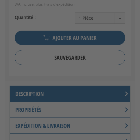
tVA incluse, plus
Frais d'expédition
Quantité :
Montage latéral
AJOUTER AU PANIER
[+44,40 €]
SAUVEGARDER
DESCRIPTION
PROPRIÉTÉS
EXPÉDITION & LIVRAISON