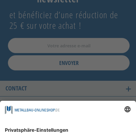
et bénéficiez d’une réduction de
25 € sur votre achat !
ENVOYER
CONTACT
LES PAYS OÙ NOUS LIVRONS
ACHAT SÉCURISÉ
FOLGEN SIE UNS AUF