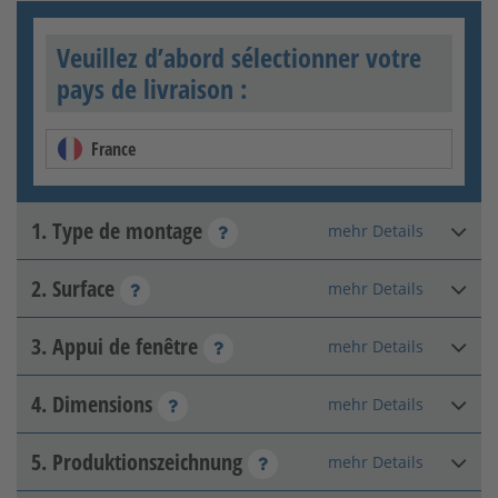
Veuillez d’abord sélectionner votre
pays de livraison :
France
1. Type de montage
mehr Details
2. Surface
mehr Details
Sur le mur extérieur
3. Appui de fenêtre
mehr Details
Galvanisé à chaud
4. Dimensions
mehr Details
Pas d'appui de fenêtre
disponible
5. Produktionszeichnung
mehr Details
Hauteur de l’intrados
:
mm