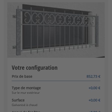
Plage admissible : 400 - 900
Dans l’intrados de la fenêtre
Largeur de l’intrados
:
mm
Galvanisé à chaud +
Plage admissible : 400 - 1000
revêtement de couleur mate
[+169,46 € par m²]
Appui de fenêtre disponible
Sur l’encadrement de la
fenêtre
Votre configuration
Galvanisé à chaud +
Le configurateur est chargé.
revêtement de couleur
brillant
Prix de base
852,73 €
[+338,86 € par m²]
Type de montage
+0,00 €
Sur le mur extérieur
Surface
+0,00 €
Galvanisé à chaud