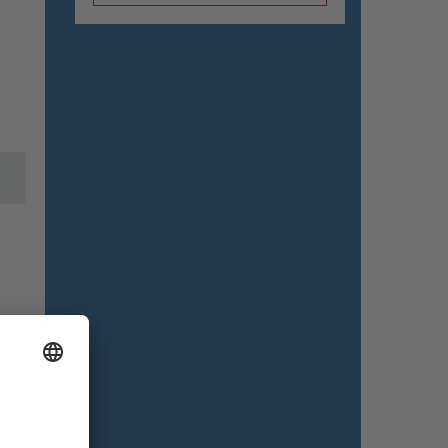
Pour utilisation sans opérateur de porte
électrique (avec jeu de poignées /
serrure)
Ensemble de poignées
+0,00 €
Jeu de boutons (aluminium)
Dimensions
Disposition des ailes
+0,00 €
Symétrique
Dessin de production
+0,00 €
Non
Nombre de poteaux
+0,00 €
Nombre de poteaux :