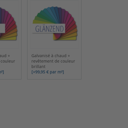
aud +
Galvanisé à chaud +
 couleur
revêtement de couleur
brillant
m²]
[+99,95 € par m²]