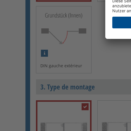
DIN gauche extérieur
3. Type de montage