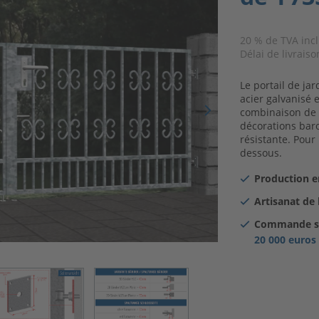
20 % de TVA inclu
Délai de livraiso
Le portail de ja
acier galvanisé 
combinaison de 
décorations baro
résistante. Pour 
dessous.
Production e
Artisanat de 
Commande sa
20 000 euros