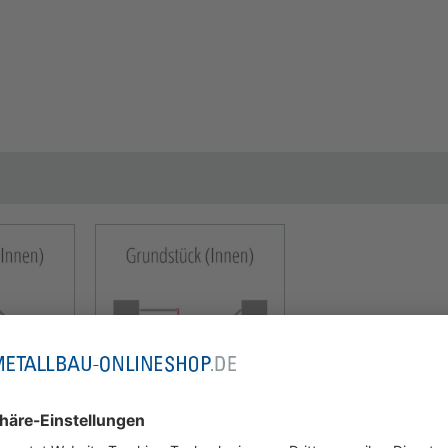
érieur
DIN droite extérieur