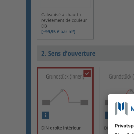
Galvanisé à chaud +
revêtement de couleur
DB
[+99,95 € par m²]
2. Sens d’ouverture
DIN droite intérieur
DIN gauche int