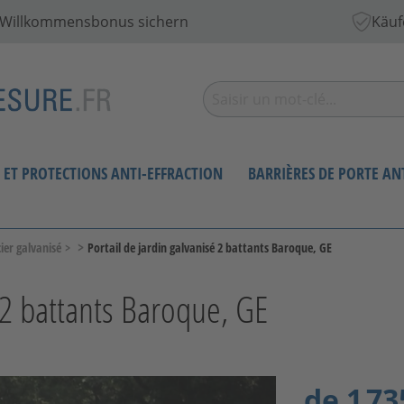
€ Willkommensbonus sichern
Käuf
S ET PROTECTIONS ANTI-EFFRACTION
BARRIÈRES DE PORTE A
>
cier galvanisé
>
Portail de jardin galvanisé 2 battants Baroque, GE
é 2 battants Baroque, GE
de
1 73