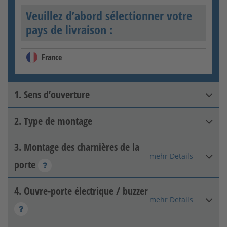
Veuillez d’abord sélectionner votre
pays de livraison :
France
1. Sens d’ouverture
2. Type de montage
DIN droite intérieur
3. Montage des charnières de la
Pilier-pilier
mehr Details
porte
4. Ouvre-porte électrique / buzzer
Dos avec bande 2D
mehr Details
DIN gauche intérieur