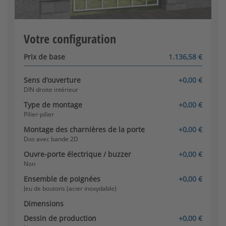
[+229,98 €]
Poignée/bouton (acier
inoxydable)
Le configurateur est chargé.
Votre configuration
Prix de base
1.136,58 €
Sens d’ouverture
+0,00 €
DIN droite intérieur
Type de montage
+0,00 €
Jeu de boutons (acier
Pilier-pilier
inoxydable) - à rotation
interne
Montage des charnières de la porte
+0,00 €
Dos avec bande 2D
Ouvre-porte électrique / buzzer
+0,00 €
Non
Ensemble de poignées
+0,00 €
Jeu de boutons (acier inoxydable)
Dimensions
Dessin de production
+0,00 €